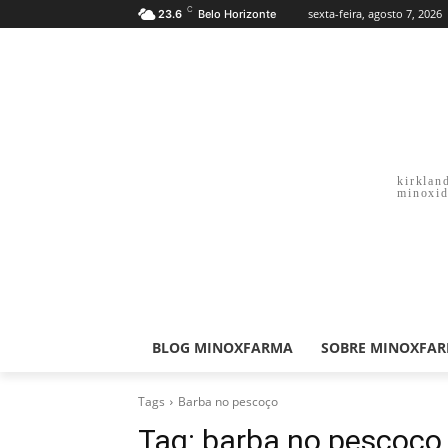
C
sexta-feira, agosto 7, 2026
23.6
Belo Horizonte
kirklan
minoxid
BLOG MINOXFARMA
SOBRE MINOXFA
Tags
Barba no pescoço
Tag:
barba no pescoço