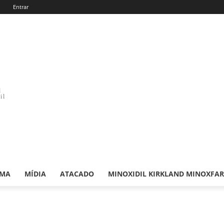
Entrar
d
il
RMA
MÍDIA
ATACADO
MINOXIDIL KIRKLAND MINOXFA