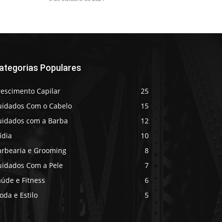
ategorias Populares
rescimento Capilar
25
uidados Com o Cabelo
15
uidados com a Barba
12
ídia
10
arbearia e Grooming
8
uidados Com a Pele
7
úde e Fitness
6
da e Estilo
5