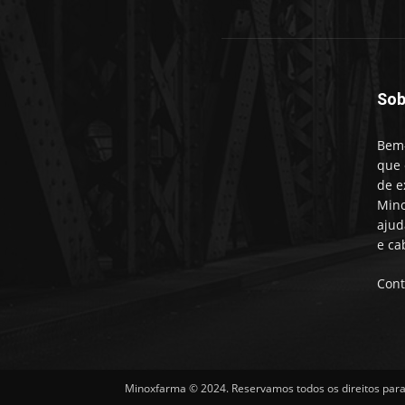
Sob
Bem-
que 
de e
Mino
ajud
e ca
Cont
Minoxfarma © 2024. Reservamos todos os direitos para 