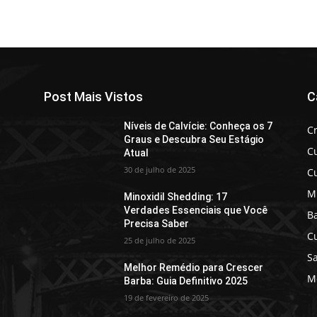
Post Mais Vistos
C
Níveis de Calvície: Conheça os 7
C
Graus e Descubra Seu Estágio
C
Atual
30 de julho de 2025
C
M
Minoxidil Shedding: 17
Verdades Essenciais que Você
B
Precisa Saber
C
25 de julho de 2025
Sa
Melhor Remédio para Crescer
Mo
Barba: Guia Definitivo 2025
19 de fevereiro de 2025