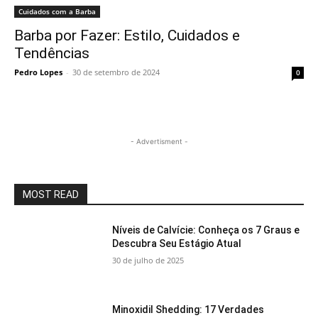
Cuidados com a Barba
Barba por Fazer: Estilo, Cuidados e
Tendências
Pedro Lopes
-
30 de setembro de 2024
0
- Advertisment -
MOST READ
Níveis de Calvície: Conheça os 7 Graus e
Descubra Seu Estágio Atual
30 de julho de 2025
Minoxidil Shedding: 17 Verdades