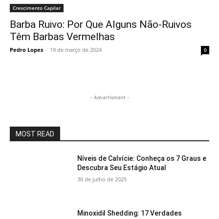
Crescimento Capilar
Barba Ruivo: Por Que Alguns Não-Ruivos
Têm Barbas Vermelhas
Pedro Lopes
-
19 de março de 2024
0
- Advertisment -
MOST READ
Níveis de Calvície: Conheça os 7 Graus e
Descubra Seu Estágio Atual
30 de julho de 2025
Minoxidil Shedding: 17 Verdades