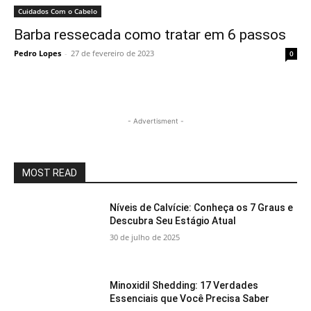
Cuidados Com o Cabelo
Barba ressecada como tratar em 6 passos
Pedro Lopes
-
27 de fevereiro de 2023
0
- Advertisment -
MOST READ
Níveis de Calvície: Conheça os 7 Graus e
Descubra Seu Estágio Atual
30 de julho de 2025
Minoxidil Shedding: 17 Verdades
Essenciais que Você Precisa Saber