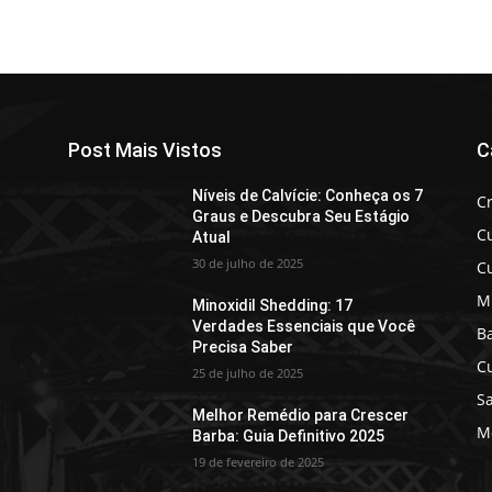
Post Mais Vistos
C
Níveis de Calvície: Conheça os 7
C
Graus e Descubra Seu Estágio
C
Atual
30 de julho de 2025
C
M
Minoxidil Shedding: 17
Verdades Essenciais que Você
B
Precisa Saber
C
25 de julho de 2025
Sa
Melhor Remédio para Crescer
Mo
Barba: Guia Definitivo 2025
19 de fevereiro de 2025