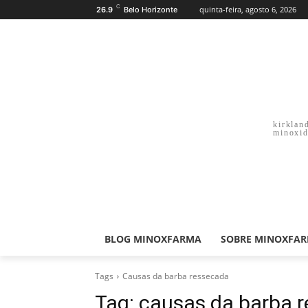
C
quinta-feira, agosto 6, 2026
26.9
Belo Horizonte
kirklan
minoxid
BLOG MINOXFARMA
SOBRE MINOXFA
Tags
Causas da barba ressecada
Tag:
causas da barba 