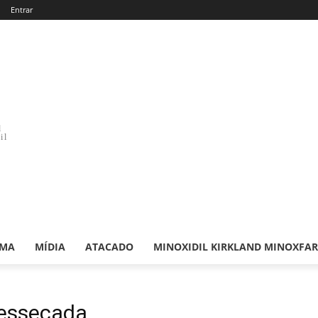
Entrar
d
il
RMA
MÍDIA
ATACADO
MINOXIDIL KIRKLAND MINOXFA
ressecada