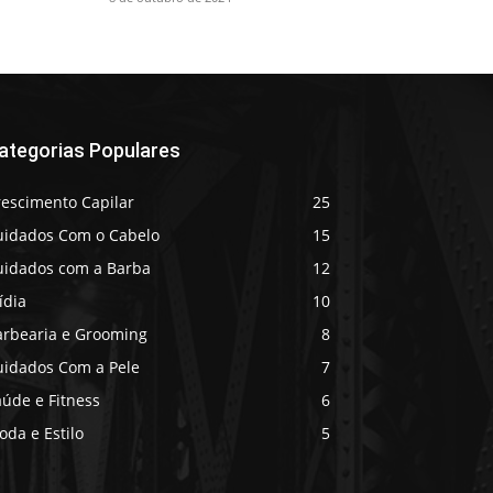
ategorias Populares
rescimento Capilar
25
uidados Com o Cabelo
15
uidados com a Barba
12
ídia
10
arbearia e Grooming
8
uidados Com a Pele
7
úde e Fitness
6
da e Estilo
5