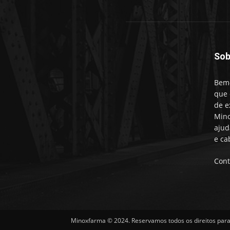
Sob
Bem-
que 
de e
Mino
ajud
e ca
Cont
Minoxfarma © 2024. Reservamos todos os direitos para 