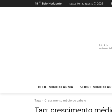
C
sexta-feira, agosto 7, 2026
18
Belo Horizonte
kirklan
minoxid
BLOG MINOXFARMA
SOBRE MINOXFA
Tags
Crescimento médio do cabelo
Tag:
crescimento médi