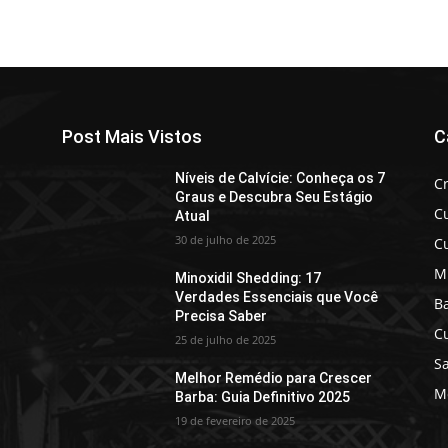
Post Mais Vistos
C
Níveis de Calvície: Conheça os 7
C
Graus e Descubra Seu Estágio
C
Atual
30 de julho de 2025
C
M
Minoxidil Shedding: 17
Verdades Essenciais que Você
B
Precisa Saber
C
25 de julho de 2025
Sa
Melhor Remédio para Crescer
Mo
Barba: Guia Definitivo 2025
19 de fevereiro de 2025