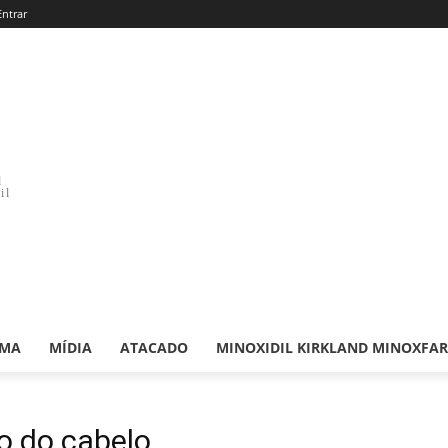
Entrar
d
il
RMA
MÍDIA
ATACADO
MINOXIDIL KIRKLAND MINOXFA
o do cabelo