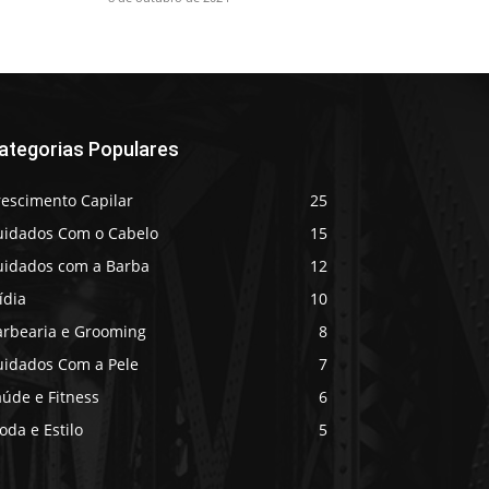
ategorias Populares
rescimento Capilar
25
uidados Com o Cabelo
15
uidados com a Barba
12
ídia
10
arbearia e Grooming
8
uidados Com a Pele
7
úde e Fitness
6
da e Estilo
5