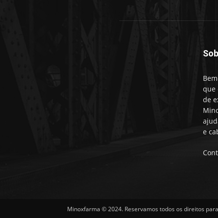
Sob
Bem-
que 
de e
Mino
ajud
e ca
Cont
Minoxfarma © 2024. Reservamos todos os direitos para 