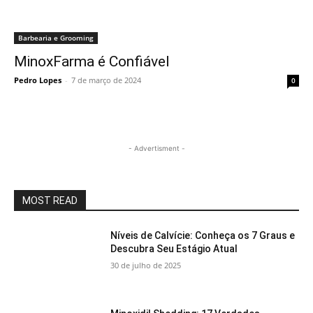
Barbearia e Grooming
MinoxFarma é Confiável
Pedro Lopes
-
7 de março de 2024
0
- Advertisment -
MOST READ
Níveis de Calvície: Conheça os 7 Graus e
Descubra Seu Estágio Atual
30 de julho de 2025