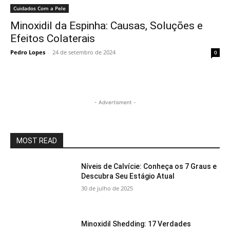
Cuidados Com a Pele
Minoxidil da Espinha: Causas, Soluções e
Efeitos Colaterais
Pedro Lopes
-
24 de setembro de 2024
0
- Advertisment -
MOST READ
Níveis de Calvície: Conheça os 7 Graus e
Descubra Seu Estágio Atual
30 de julho de 2025
Minoxidil Shedding: 17 Verdades