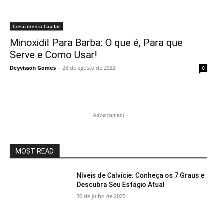
Crescimento Capilar
Minoxidil Para Barba: O que é, Para que
Serve e Como Usar!
Deyvisson Gomes
-
28 de agosto de 2022
0
- Advertisment -
MOST READ
Níveis de Calvície: Conheça os 7 Graus e
Descubra Seu Estágio Atual
30 de julho de 2025