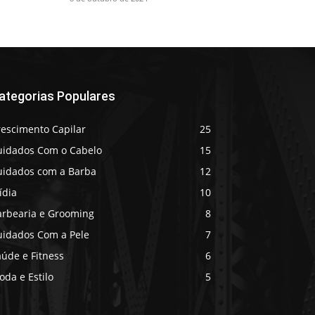
ategorias Populares
rescimento Capilar
25
uidados Com o Cabelo
15
uidados com a Barba
12
ídia
10
arbearia e Grooming
8
uidados Com a Pele
7
úde e Fitness
6
da e Estilo
5