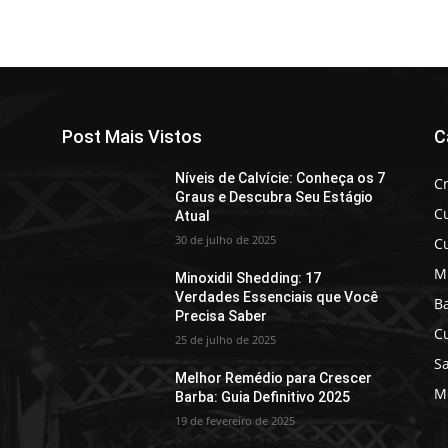
Post Mais Vistos
C
Níveis de Calvície: Conheça os 7
C
Graus e Descubra Seu Estágio
C
Atual
30 de julho de 2025
C
M
Minoxidil Shedding: 17
Verdades Essenciais que Você
B
Precisa Saber
C
25 de julho de 2025
Sa
Melhor Remédio para Crescer
Mo
Barba: Guia Definitivo 2025
19 de fevereiro de 2025