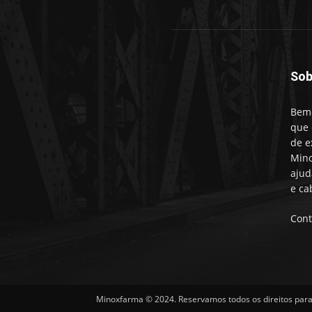
Sob
Bem-
que 
de e
Mino
ajud
e ca
Cont
Minoxfarma © 2024. Reservamos todos os direitos para 