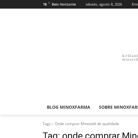
C
sábado, agosto 8, 2026
Ent
18
Belo Horizonte
kirklan
minoxid
BLOG MINOXFARMA
SOBRE MINOXFA
Tags
Onde comprar Minoxidil de qualidade
Tag:
onde comprar Mino