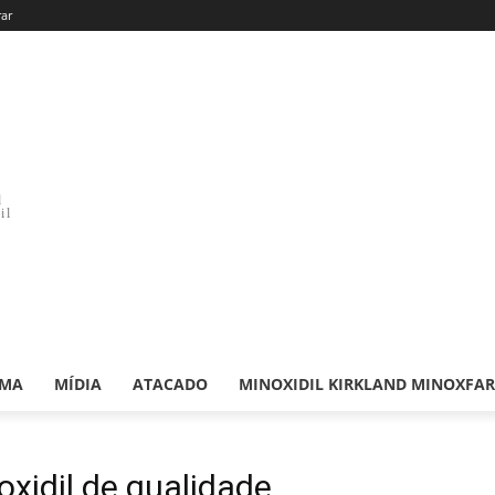
rar
d
il
RMA
MÍDIA
ATACADO
MINOXIDIL KIRKLAND MINOXFA
xidil de qualidade