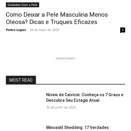
Cuidados Com a Pele
Como Deixar a Pele Masculina Menos
Oleosa? Dicas e Truques Eficazes
Pedro Lopes
-
29 de maio de 2024
0
- Advertisment -
MOST READ
Níveis de Calvície: Conheça os 7 Graus e
Descubra Seu Estágio Atual
30 de julho de 2025
Minoxidil Shedding: 17 Verdades