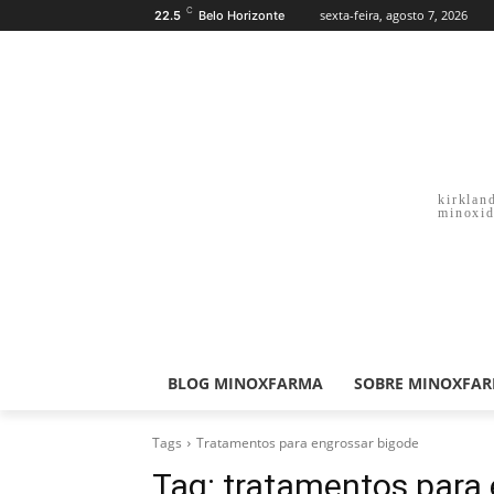
C
sexta-feira, agosto 7, 2026
22.5
Belo Horizonte
kirklan
minoxid
BLOG MINOXFARMA
SOBRE MINOXFA
Tags
Tratamentos para engrossar bigode
Tag:
tratamentos para 