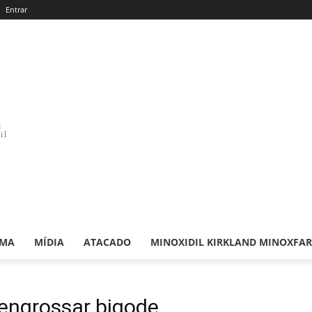
Entrar
d
il
RMA
MÍDIA
ATACADO
MINOXIDIL KIRKLAND MINOXFA
engrossar bigode