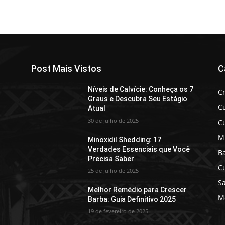
Post Mais Vistos
C
Níveis de Calvície: Conheça os 7
C
Graus e Descubra Seu Estágio
C
Atual
30 de julho de 2025
C
M
Minoxidil Shedding: 17
Verdades Essenciais que Você
B
Precisa Saber
C
25 de julho de 2025
Sa
Melhor Remédio para Crescer
Mo
Barba: Guia Definitivo 2025
19 de fevereiro de 2025