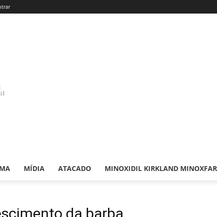
ntrar
d
il
RMA
MÍDIA
ATACADO
MINOXIDIL KIRKLAND MINOXFA
escimento da barba