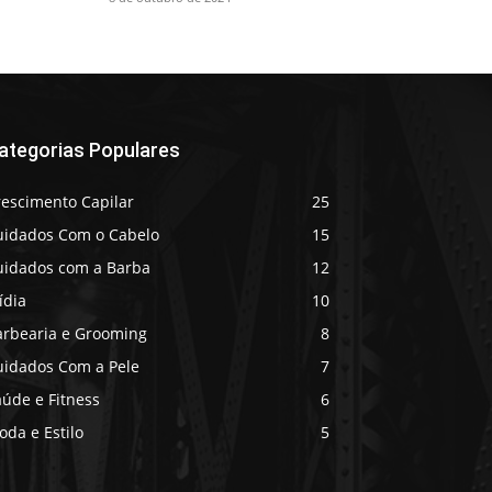
ategorias Populares
rescimento Capilar
25
uidados Com o Cabelo
15
uidados com a Barba
12
ídia
10
arbearia e Grooming
8
uidados Com a Pele
7
úde e Fitness
6
da e Estilo
5