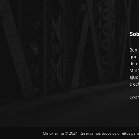
Sob
Bem-
que 
de e
Mino
ajud
e ca
Cont
Minoxfarma © 2024. Reservamos todos os direitos para 