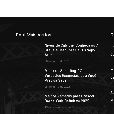
Post Mais Vistos
C
Níveis de Calvície: Conheça os 7
C
Graus e Descubra Seu Estágio
C
Atual
30 de julho de 2025
C
M
Minoxidil Shedding: 17
Verdades Essenciais que Você
B
Precisa Saber
C
25 de julho de 2025
Sa
Melhor Remédio para Crescer
Mo
Barba: Guia Definitivo 2025
19 de fevereiro de 2025