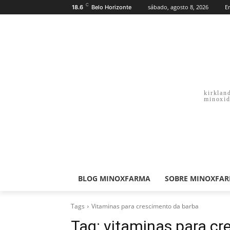
C
sábado, agosto 8, 2026
E
18.6
Belo Horizonte
kirklan
minoxid
BLOG MINOXFARMA
SOBRE MINOXFA
Tags
Vitaminas para crescimento da barba
Tag:
vitaminas para cr